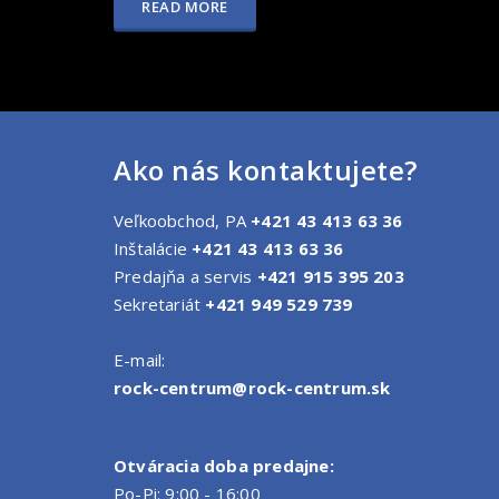
READ MORE
Ako nás kontaktujete?
Veľkoobchod, PA
+421 43 413 63 36
Inštalácie
+421 43 413 63 36
Predajňa a servis
+421 915 395 203
Sekretariát
+421 949 529 739
E-mail:
rock-centrum@rock-centrum.sk
Otváracia doba predajne:
Po-Pi: 9:00 - 16:00