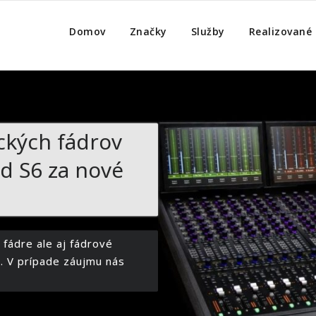
trum
!
Domov
Značky
Služby
Realizované 
kých fádrov
id S6 za nové
 fádre ale aj fádrové
. V prípade záujmu nás