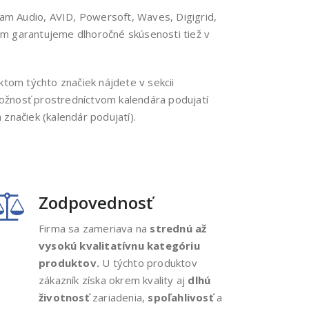
am Audio, AVID, Powersoft, Waves, Digigrid,
om garantujeme dlhoročné skúsenosti tiež v
tom týchto značiek nájdete v sekcii
možnosť prostredníctvom kalendára podujatí
značiek (kalendár podujatí).
Zodpovednosť
Firma sa zameriava na
strednú až
vysokú kvalitatívnu kategóriu
produktov.
U týchto produktov
zákazník získa okrem kvality aj
dlhú
životnosť
zariadenia,
spoľahlivosť
a