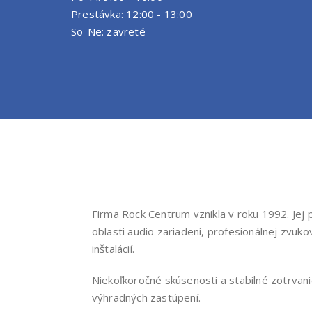
Prestávka: 12:00 - 13:00
So-Ne: zavreté
Firma Rock Centrum vznikla v roku 1992. Jej 
oblasti audio zariadení, profesionálnej zvuk
inštalácií.
Niekoľkoročné skúsenosti a stabilné zotrva
výhradných zastúpení.