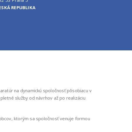
ESKÁ REPUBLIKA
aparatúr na dynamickú spoločnosť pôsobiacu v
mpletné služby od návrhov až po realizáciu
robcov, ktorým sa spoločnosť venuje formou