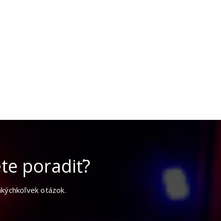
te poradiť?
akýchkoľvek otázok.