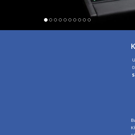
K
U
0
S
B
K
1