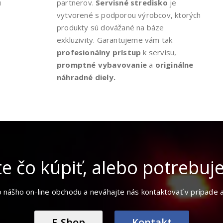
u
partnerov.
Servisné stredisko
je
vytvorené s podporou výrobcov, ktorých
produkty sú dovážané na báze
exkluzivity. Garantujeme vám tak
profesionálny prístup
k servisu,
promptné vybavovanie
a
originálne
náhradné diely.
te čo kúpiť, alebo potrebuje
 nášho on-line obchodu a neváhajte nás kontaktovať v prípade 
E-Shop
Kontakt