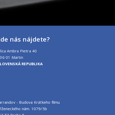
de nás nájdete?
lica Ambra Pietra 40
36 01 Martin
LOVENSKÁ REPUBLIKA
arrandov - Budova Krátkeho filmu
říženeckého nám. 1079/5b
52 53 Praha 5