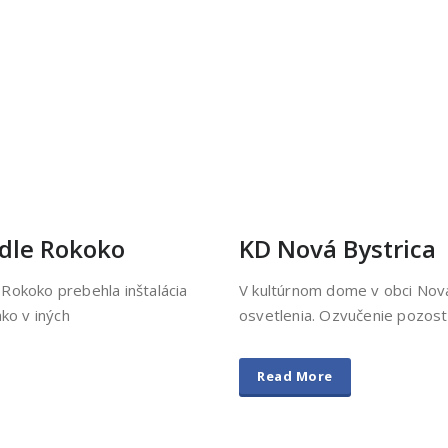
adle Rokoko
KD Nová Bystrica
Rokoko prebehla inštalácia
V kultúrnom dome v obci Nová 
ko v iných
osvetlenia. Ozvučenie pozos
Read More