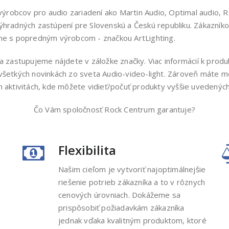
robcov pro audio zariadení ako Martin Audio, Optimal audio, R
výhradných zastúpení pre Slovenskú a Českú republiku. Zákazník
eme s popredným výrobcom - značkou ArtLighting.
astupujeme nájdete v záložke značky. Viac informácií k produk
 všetkých novinkách zo sveta Audio-video-light. Zároveň máte 
h aktivitách, kde môžete vidieť/počuť produkty vyššie uvedených 
Čo Vám spoločnosť Rock Centrum garantuje?
Flexibilita
Našim cieľom je vytvoriť najoptimálnejšie
riešenie potrieb zákazníka a to v rôznych
cenových úrovniach. Dokážeme sa
prispôsobiť požiadavkám zákazníka
jednak vďaka kvalitným produktom, ktoré