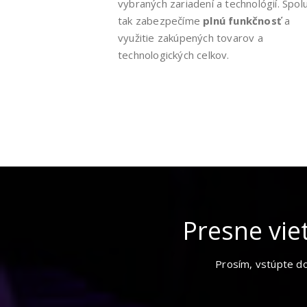
vybraných zariadení a technológií. Spol
tak zabezpečíme
plnú funkčnosť
a
využitie zakúpených tovarov a
technologických celkov.
Presne vie
Prosím, vstúpte do