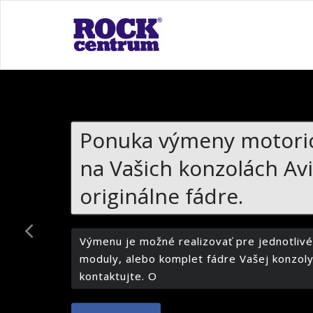
Skip
to
Rock Cen
Ten pravý zvuk pre Vás
content
Ponuka výmeny motoric
na Vašich konzolách Av
originálne fádre.
Výmenu je možné realizovať pre jednotlivé
moduly, alebo komplet fádre Vašej konzoly
kontaktujte. O