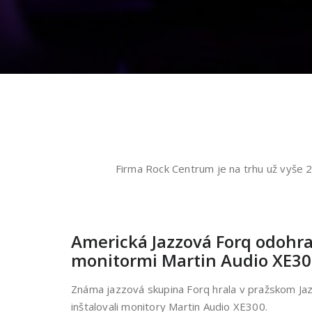
Firma Rock Centrum je na trhu už vyše 
Americká Jazzová Forq odohra
monitormi Martin Audio XE3
Známa jazzová skupina Forq hrala v pražskom J
inštalovali monitory Martin Audio XE300.