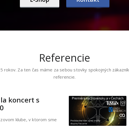
Referencie
25 rokov. Za ten čas máme za sebou stovky spokojných zákazní
referencie.
la koncert s
00
azzovom klube, v ktorom sme