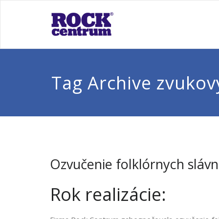
Skip
to
Rock Cen
Ten pravý zvuk pre Vás
content
Tag Archive zvukov
Ozvučenie folklórnych slávn
Rok realizácie: