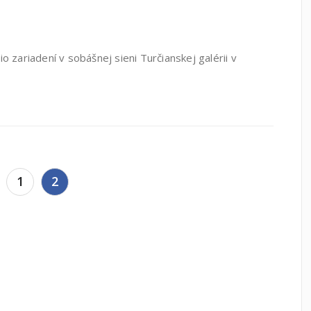
o zariadení v sobášnej sieni Turčianskej galérii v
1
2