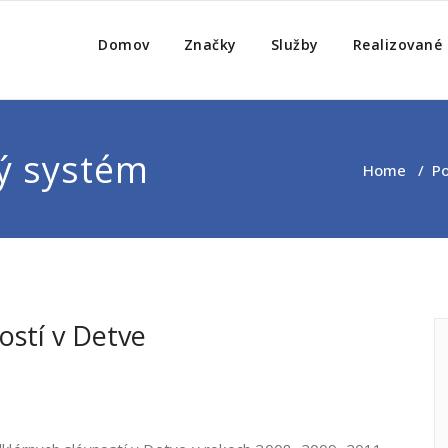
trum
!
Domov
Značky
Služby
Realizované 
ý systém
Home
/
Po
ostí v Detve