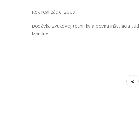
Rok realizácie: 2009
Dodávka zvukovej techniky a pevná inštalácia audi
Martine.
Navigácia
v
článkoch