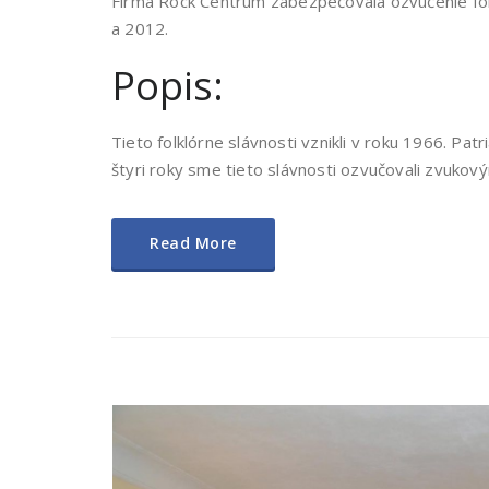
Firma Rock Centrum zabezpečovala ozvučenie fol
a 2012.
Popis:
Tieto folklórne slávnosti vznikli v roku 1966. Patr
štyri roky sme tieto slávnosti ozvučovali zvuko
Read More