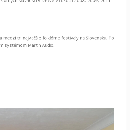
klórnych slávností v Detve v rokoch 2008, 2009, 2011
ia medzi tri najväčšie folklórne festivaly na Slovensku. Po
vým systémom Martin Audio.