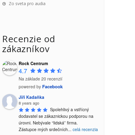
Zo sveta pro audia
Recenzie od
zákazníkov
Rock Centrum
4.7
Na základe 20 recenzií
Facebook
powered by
Jiří Kadaňka
8 years ago
Spolehlivý a vstřícný 
dodavatel se zákaznickou podporou na 
úrovni. Nebývale “lidská” firma.

Zástupce mých srdečních
...
celá recenzia