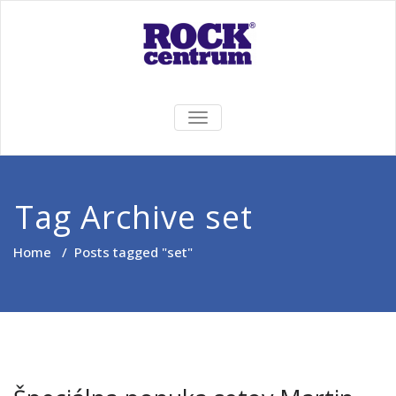
Skip
to
content
Rock Centrum
Ten pravý zvuk pre Vás!
TOGGLE
NAVIGATION
Tag Archive set
Home
/
Posts tagged "set"