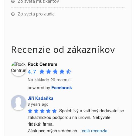
Zo sveta muzikantov
Zo sveta pro audia
Recenzie od zákazníkov
Rock Centrum
4.7
Na základe 20 recenzií
Facebook
powered by
Jiří Kadaňka
8 years ago
Spolehlivý a vstřícný dodavatel se 
zákaznickou podporou na úrovni. Nebývale 
“lidská” firma.

Zástupce mých srdečních
...
celá recenzia