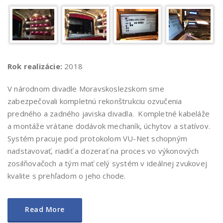
Rok realizácie:
2018
V národnom divadle Moravskoslezskom sme
zabezpečovali kompletnú rekonštrukciu ozvučenia
predného a zadného javiska divadla. Kompletné kabeláže
a montáže vrátane dodávok mechaník, úchytov a statívov.
Systém pracuje pod protokolom VU-Net schopným
nadstavovať, riadiť a dozerať na proces vo výkonových
zosilňovačoch a tým mať celý systém v ideálnej zvukovej
kvalite s prehľadom o jeho chode.
Read More