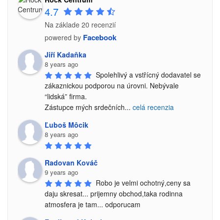
4.7
Na základe 20 recenzií
Facebook
powered by
Jiří Kadaňka
8 years ago
Spolehlivý a vstřícný dodavatel se 
zákaznickou podporou na úrovni. Nebývale 
“lidská” firma.

Zástupce mých srdečních
...
celá recenzia
Ľuboš Môcik
8 years ago
Radovan Kováč
9 years ago
Robo je velmi ochotný,ceny sa 
daju skresat... prijemny obchod,taka rodinna 
atmosfera je tam... odporucam