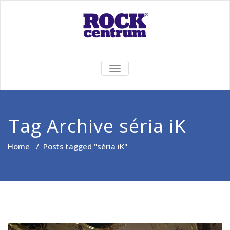
Skip
to
content
Rock Centrum
Ten pravý zvuk pre Vás!
TOGGLE
NAVIGATION
Tag Archive séria iK
Home
/
Posts tagged "séria iK"