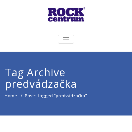
Skip
to
content
Rock Centrum
Ten pravý zvuk pre Vás!
TOGGLE
NAVIGATION
Tag Archive
predvádzačka
Home
/
Posts tagged "predvádzačka"