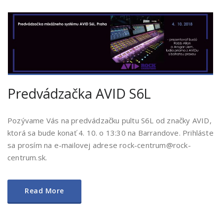
Predvádzačka AVID S6L
Pozývame Vás na predvádzačku pultu S6L od značky AVID,
ktorá sa bude konať 4. 10. o 13:30 na Barrandove. Prihláste
sa prosím na e-mailovej adrese rock-centrum@rock-
centrum.sk.
Read More