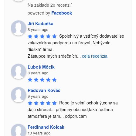
Na základe 20 recenzií
Facebook
powered by
Jiří Kadaňka
8 years ago
Spolehlivý a vstřícný dodavatel se 
zákaznickou podporou na úrovni. Nebývale 
“lidská” firma.

Zástupce mých srdečních
...
celá recenzia
Ľuboš Môcik
8 years ago
Radovan Kováč
9 years ago
Robo je velmi ochotný,ceny sa 
daju skresat... prijemny obchod,taka rodinna 
atmosfera je tam... odporucam
Ferdinand Kolcak
10 years ago