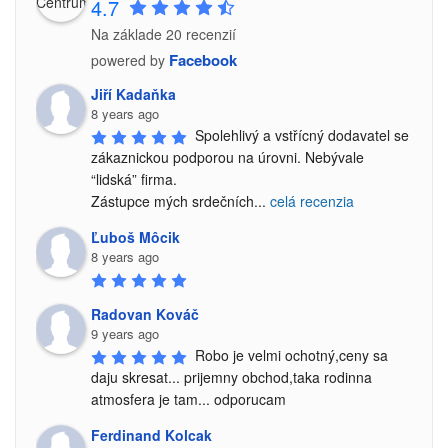
4.7
Na základe 20 recenzií
Facebook
powered by
Jiří Kadaňka
8 years ago
Spolehlivý a vstřícný dodavatel se 
zákaznickou podporou na úrovni. Nebývale 
“lidská” firma.

Zástupce mých srdečních
...
celá recenzia
Ľuboš Môcik
8 years ago
Radovan Kováč
9 years ago
Robo je velmi ochotný,ceny sa 
daju skresat... prijemny obchod,taka rodinna 
atmosfera je tam... odporucam
Ferdinand Kolcak