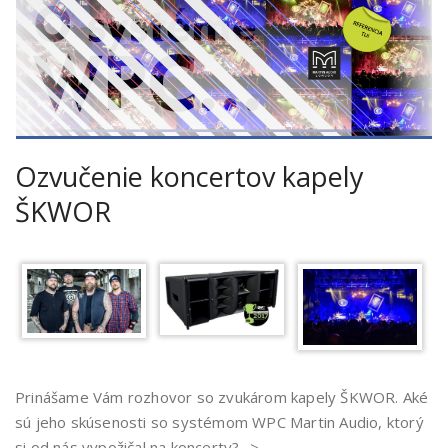
Ozvučenie koncertov kapely
ŠKWOR
Prinášame Vám rozhovor so zvukárom kapely ŠKWOR. Aké
sú jeho skúsenosti so systémom WPC Martin Audio, ktorý
si od nás vypožičal na koncerty? ->