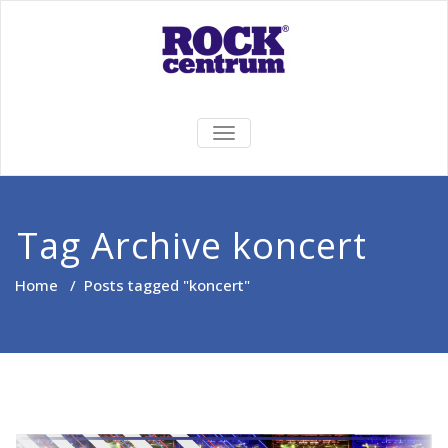
Skip
to
content
Rock Centrum
Ten pravý zvuk pre Vás!
TOGGLE
NAVIGATION
Tag Archive koncert
Home
/
Posts tagged "koncert"