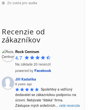
Zo sveta pro audia
Recenzie od
zákazníkov
Rock Centrum
4.7
Na základe 20 recenzií
Facebook
powered by
Jiří Kadaňka
8 years ago
Spolehlivý a vstřícný 
dodavatel se zákaznickou podporou na 
úrovni. Nebývale “lidská” firma.

Zástupce mých srdečních
...
celá recenzia