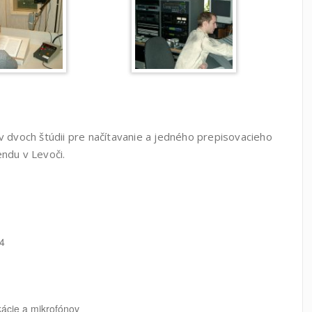
 v dvoch štúdii pre načítavanie a jedného prepisovacieho
ndu v Levoči.
4
ácie a mikrofónov