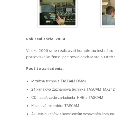
Rok realizácie: 2004
V roku 2006 sme realizovali kompletnú inštaláciu
pracoviska knižnice pre nevidiacich Mateja Hrebe
Použite zariadenia:
Mixážna technika TASCAM DM24
24 kanálová záznamová technika TASCAM MX242
CD napaľovacie zariadenia HHB a TASCAM
Kazetové rekordére TASCAM
Akustické kabíny s kompletným vybavením komunik