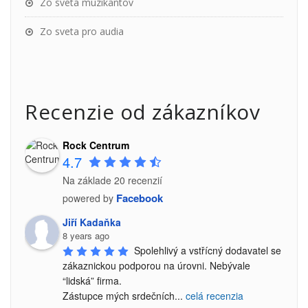
Zo sveta muzikantov
Zo sveta pro audia
Recenzie od zákazníkov
Rock Centrum
4.7
Na základe 20 recenzií
Facebook
powered by
Jiří Kadaňka
8 years ago
Spolehlivý a vstřícný dodavatel se 
zákaznickou podporou na úrovni. Nebývale 
“lidská” firma.

Zástupce mých srdečních
...
celá recenzia