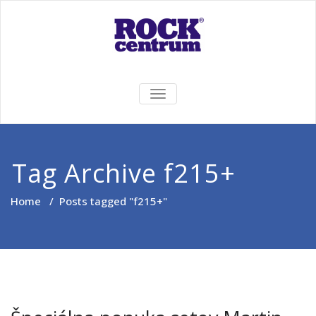
Skip
to
content
Rock Centrum
Ten pravý zvuk pre Vás!
TOGGLE
NAVIGATION
Tag Archive f215+
Home
/
Posts tagged "f215+"