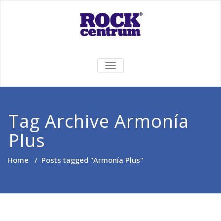
Skip
to
content
Rock Centrum
Ten pravý zvuk pre Vás!
TOGGLE
NAVIGATION
Tag Archive Armonía
Plus
Home
/
Posts tagged "Armonía Plus"