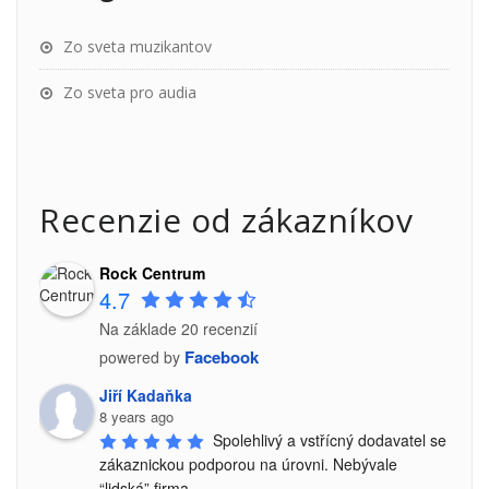
Zo sveta muzikantov
Zo sveta pro audia
Recenzie od zákazníkov
Rock Centrum
4.7
Na základe 20 recenzií
Facebook
powered by
Jiří Kadaňka
8 years ago
Spolehlivý a vstřícný dodavatel se 
zákaznickou podporou na úrovni. Nebývale 
“lidská” firma.
