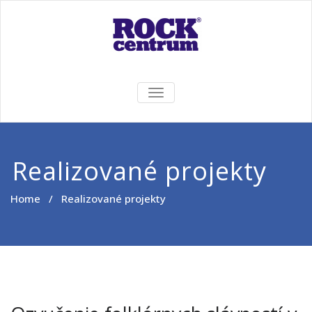
Skip
to
content
Rock Centrum
Ten pravý zvuk pre Vás!
TOGGLE
NAVIGATION
Realizované projekty
Home
/ Realizované projekty