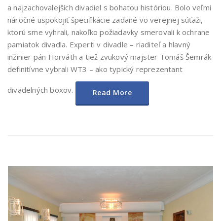
a najzachovalejších divadiel s bohatou históriou. Bolo veľmi
náročné uspokojiť špecifikácie zadané vo verejnej súťaži,
ktorú sme vyhrali, nakoľko požiadavky smerovali k ochrane
pamiatok divadla. Experti v divadle – riaditeľ a hlavný
inžinier pán Horváth a tiež zvukový majster Tomáš Šemrák
definitívne vybrali WT3 – ako typický reprezentant
divadelných boxov.
Read More