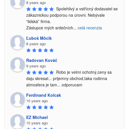
8 years ago
Spolehlivý a vstřícný dodavatel se 
zákaznickou podporou na úrovni. Nebývale 
“lidská” firma.

Zástupce mých srdečních
...
celá recenzia
Ľuboš Môcik
8 years ago
Radovan Kováč
9 years ago
Robo je velmi ochotný,ceny sa 
daju skresat... prijemny obchod,taka rodinna 
atmosfera je tam... odporucam
Ferdinand Kolcak
10 years ago
EZ Michael
10 years ago