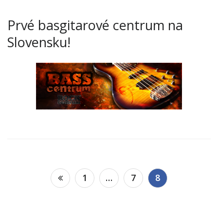
Prvé basgitarové centrum na
Slovensku!
Navigácia
1
…
7
8
v
článkoch