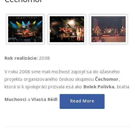
Rok realizácie:
2008
V roku 2008 sme mali možnosť zapojiť sa do úžasného
projektu organizovaného českou skupinou
Čechomor
,
ktorá si k spolupráci prizvala esá ako
Bolek Polívka
, bratia
Muchovci
a
Vlasta Rédl
.
Read More