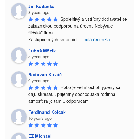
Jiří Kadaňka
8 years ago
Spolehlivý a vstřícný dodavatel se 
zákaznickou podporou na úrovni. Nebývale 
“lidská” firma.

Zástupce mých srdečních
...
celá recenzia
Ľuboš Môcik
8 years ago
Radovan Kováč
9 years ago
Robo je velmi ochotný,ceny sa 
daju skresat... prijemny obchod,taka rodinna 
atmosfera je tam... odporucam
Ferdinand Kolcak
10 years ago
EZ Michael