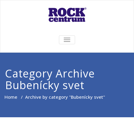
Skip
to
content
Rock Centrum
Ten pravý zvuk pre Vás!
TOGGLE
NAVIGATION
Category Archive
Bubenícky svet
Home
/
Archive by category "Bubenícky svet"